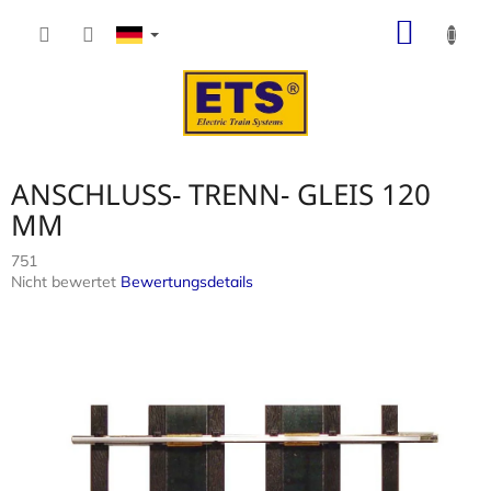
Zum
WARE
Inhalt
springen
ANSCHLUSS- TRENN- GLEIS 120
MM
751
Die
Nicht bewertet
Bewertungsdetails
durchschnittliche
Produktbewertung
ist
0,0
von
5
Sternen.