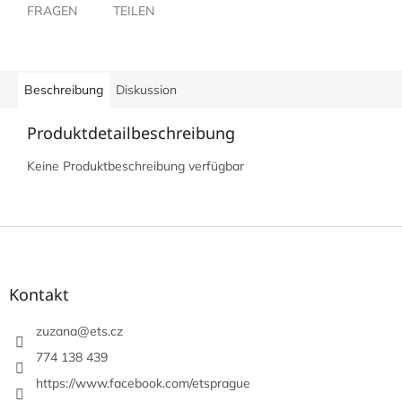
FRAGEN
TEILEN
Beschreibung
Diskussion
Produktdetailbeschreibung
Keine Produktbeschreibung verfügbar
F
u
ß
z
Kontakt
e
i
zuzana
@
ets.cz
l
774 138 439
e
https://www.facebook.com/etsprague