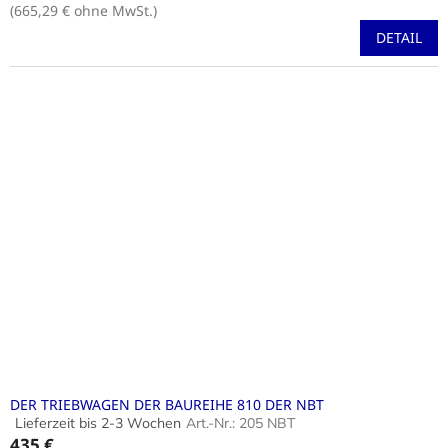
ist
(665,29 € ohne MwSt.)
5,0
DETAIL
von
5
Sternen.
DER TRIEBWAGEN DER BAUREIHE 810 DER NBT
Lieferzeit bis 2-3 Wochen
Art.-Nr.:
205 NBT
Die
435 €
durchschnittliche