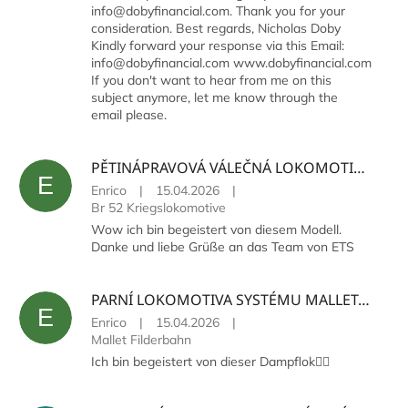
info@dobyfinancial.com. Thank you for your
consideration. Best regards, Nicholas Doby
Kindly forward your response via this Email:
info@dobyfinancial.com www.dobyfinancial.com
If you don't want to hear from me on this
subject anymore, let me know through the
email please.
PĚTINÁPRAVOVÁ VÁLEČNÁ LOKOMOTIVA DR, ŘADY 52 S VANOVÝM TENDREM, BEZ DEFLEKTORŮ
E
Enrico
|
15.04.2026
|
Br 52 Kriegslokomotive
Wow ich bin begeistert von diesem Modell.
Danke und liebe Grüße an das Team von ETS
PARNÍ LOKOMOTIVA SYSTÉMU MALLET, WÜRTTEMBERSKÉ DRÁHY FILDERBAHN
E
Enrico
|
15.04.2026
|
Mallet Filderbahn
Ich bin begeistert von dieser Dampflok👍🏻