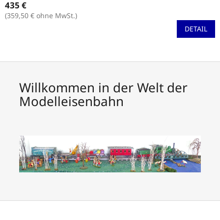
435 €
durchschnittliche
Produktbewertung
(359,50 € ohne MwSt.)
ist
DETAIL
5,0
von
5
Sternen.
Willkommen in der Welt der
Modelleisenbahn