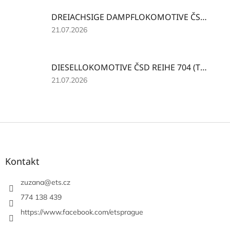
5
DREIACHSIGE DAMPFLOKOMOTIVE ČSD REIHE 310.1 MIT LUFTPUMPE
von
5
Die
21.07.2026
Sternen.
Produktbewertung
beträgt
5
DIESELLOKOMOTIVE ČSD REIHE 704 (T234.0) BERÜHMT ALS "LEGO"
von
5
Die
21.07.2026
Sternen.
Produktbewertung
beträgt
5
von
F
5
u
Sternen.
ß
z
Kontakt
e
i
zuzana
@
ets.cz
l
774 138 439
e
https://www.facebook.com/etsprague