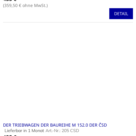
Produktbewertung
(359,50 € ohne MwSt.)
ist
DETAIL
4,2
von
5
Sternen.
DER TRIEBWAGEN DER BAUREIHE M 152.0 DER ČSD
Lieferbar in 1 Monat
Art.-Nr.:
205 CSD
Die