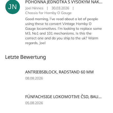
POHONNÁ JEDNOTKA S VYSOKÝM NÁKOLKEM, ROZVOR KOL 60 MM
JN
Joel Ninnes
|
30.03.2026
|
Chassis for Hornby O Gauge
Good morning, I’ve read about a lot of people
using these to convert Vintage Hornby O
Gauge locomotives. I’m looking to replace some
M3, No1 and 101 mechanisms. Is this the
correct one and do you ship to the uk? Warm
regards, Joel
Letzte Bewertung
ANTRIEBSBLOCK, RADSTAND 60 MM
Die
08.08.2026
Produktbewertung
beträgt
5
FÜNFACHSIGE LOKOMOTIVE ČSD, BAUREIHE 556.0 MIT TENDER - "STOKER"
von
5
Die
05.08.2026
Sternen.
Produktbewertung
beträgt