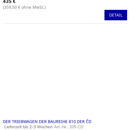
435 €
durchschnittliche
Produktbewertung
(359,50 € ohne MwSt.)
ist
DETAIL
4,5
von
5
Sternen.
DER TRIEBWAGEN DER BAUREIHE 810 DER ČD
Lieferzeit bis 2-3 Wochen
Art.-Nr.:
205 CD
Die