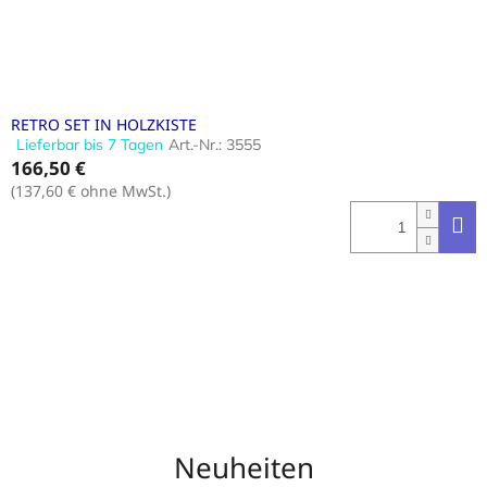
RETRO SET IN HOLZKISTE
Lieferbar bis 7 Tagen
Art.-Nr.:
3555
Die
166,50 €
durchschnittliche
Produktbewertung
(137,60 € ohne MwSt.)
ist
3,8
von
5
Sternen.
Neuheiten