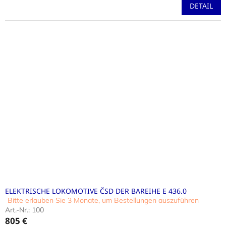
ist
DETAIL
4,6
von
5
Sternen.
ELEKTRISCHE LOKOMOTIVE ČSD DER BAREIHE E 436.0
Bitte erlauben Sie 3 Monate, um Bestellungen auszuführen
Die
Art.-Nr.:
100
durchschnittliche
805 €
Produktbewertung