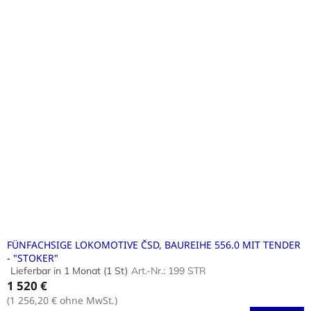
FÜNFACHSIGE LOKOMOTIVE ČSD, BAUREIHE 556.0 MIT TENDER
- "STOKER"
Lieferbar in 1 Monat
(1 St)
Art.-Nr.:
199 STR
Die
1 520 €
durchschnittliche
Produktbewertung
(1 256,20 € ohne MwSt.)