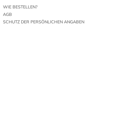
s
WIE BESTELLEN?
t
e
AGB
SCHUTZ DER PERSÖNLICHEN ANGABEN