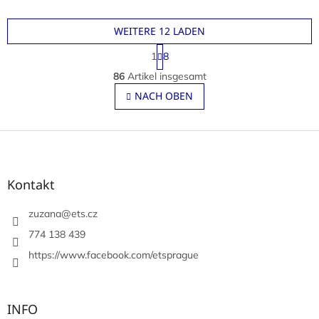
WEITERE 12 LADEN
P
1
8
a
S
g
86
Artikel insgesamt
t
i
e
NACH OBEN
n
u
i
e
e
r
F
r
u
e
u
n
l
ß
g
e
z
Kontakt
m
e
e
i
zuzana
@
ets.cz
n
l
t
774 138 439
e
e
https://www.facebook.com/etsprague
d
e
r
L
INFO
i