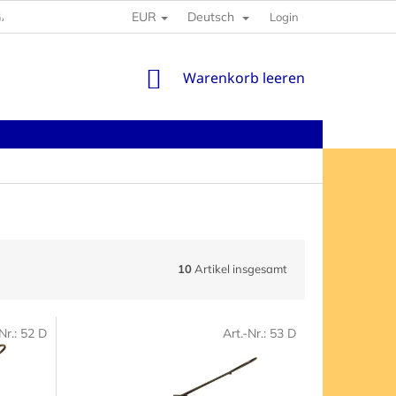
EUR
Deutsch
GABEN
Login
WARENKORB
Warenkorb leeren
10
Artikel insgesamt
Nr.:
52 D
Art.-Nr.:
53 D