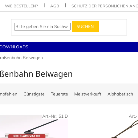
WIE BESTELLEN?
AGB
SCHUTZ DER PERSÖNLICHEN AN
SUCHEN
DOWNLOADS
traßenbahn Beiwagen
aßenbahn Beiwagen
mpfehlen
Günstigste
Teuerste
Meistverkauft
Alphabetisch
Art.-Nr.:
51 D
Art.-