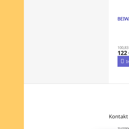
BEIW
100,83
122 
I
F
u
ß
z
e
Kontakt
i
l
zuzan