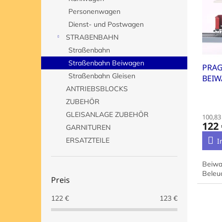
e
o
e
Personenwagen
d
r
e
t
Dienst- und Postwagen
r
i
STRAßENBAHN
P
e
Straßenbahn
r
r
Straßenbahn Beiwagen
PRAG
o
u
Straßenbahn Gleisen
BEI
d
n
u
ANTRIEBSBLOCKS
g
k
ZUBEHÖR
t
GLEISANLAGE ZUBEHÖR
100,83
e
122 
GARNITUREN
ERSATZTEILE
I
Beiwa
Beleu
Preis
122
€
123
€