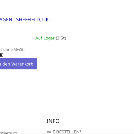
AGEN - SHEFFIELD, UK
Auf Lager
(3 St)
 € ohne MwSt.
€
n den Warenkorb
S
t
e
u
e
r
e
l
INFO
e
m
WIE BESTELLEN?
a
@
ets.cz