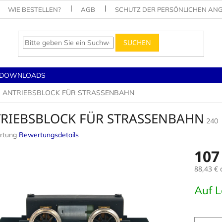
WIE BESTELLEN?
AGB
SCHUTZ DER PERSÖNLICHEN AN
SUCHEN
DOWNLOADS
ANTRIEBSBLOCK FÜR STRASSENBAHN
RIEBSBLOCK FÜR STRASSENBAHN
240
rtung
Bewertungsdetails
nittliche
107
tbewertung
88,43 €
Verkaufs
Auf 
.