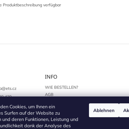
e Produktbeschreibung verfügbar
INFO
WIE BESTELLEN?
a
@
ets.cz
AGB
38 439
SCHUTZ DER
://www.facebook.c
den Cookies, um Ihnen ein
PERSÖNLICHEN ANGABEN
Ablehnen
Ak
sprague
s Surfen auf der Website zu
 und deren Funktionen, Leistung und
undlichkeit dank der Analyse des