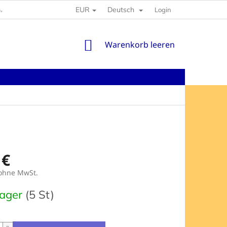
EUR
Deutsch
GABEN
Login
WARENKORB
Warenkorb leeren
 €
 ohne MwSt.
preis:
Lager
(5 St)