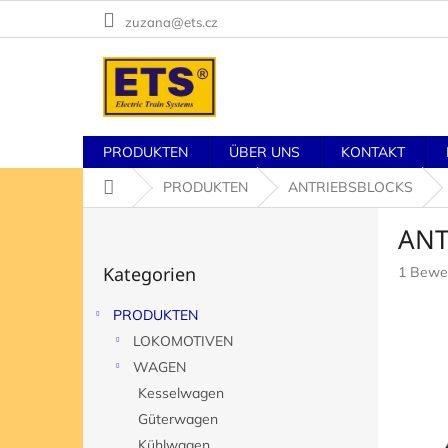
Zum
zuzana@ets.cz
Inhalt
springen
PRODUKTEN
ÜBER UNS
KONTAKT
Startseite
PRODUKTEN
ANTRIEBSBLOCKS
S
ANT
e
Kategorien
i
Kategorien
Die
1 Bewe
überspringen
t
durchsch
e
Produk
PRODUKTEN
n
ist
LOKOMOTIVEN
l
5,0
von
e
WAGEN
5
i
Kesselwagen
Sternen
s
Güterwagen
t
Kühlwagen