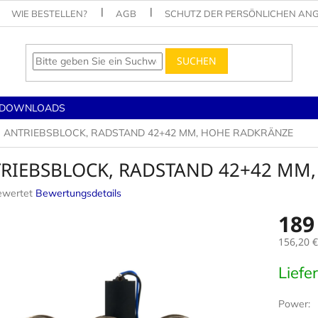
WIE BESTELLEN?
AGB
SCHUTZ DER PERSÖNLICHEN AN
SUCHEN
DOWNLOADS
ANTRIEBSBLOCK, RADSTAND 42+42 MM, HOHE RADKRÄNZE
RIEBSBLOCK, RADSTAND 42+42 MM
ewertet
Bewertungsdetails
nittliche
189
tbewertung
156,20 €
Verkaufs
Liefe
.
Power: