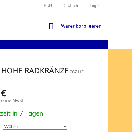
EUR
Deutsch
GABEN
Login
WARENKORB
Warenkorb leeren
, HOHE RADKRÄNZE
267 HF
 €
ohne MwSt.
preis:
rzeit in 7 Tagen