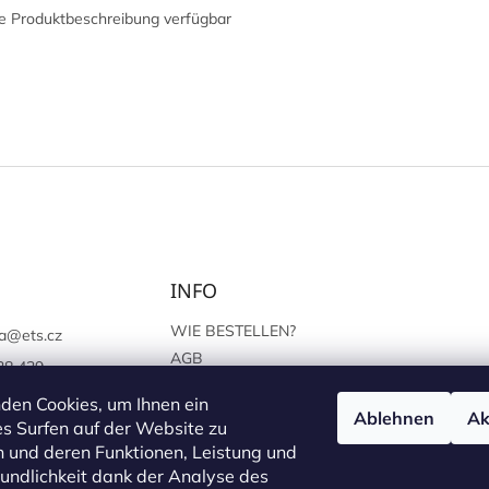
e Produktbeschreibung verfügbar
INFO
WIE BESTELLEN?
a
@
ets.cz
AGB
38 439
SCHUTZ DER
://www.facebook.c
den Cookies, um Ihnen ein
PERSÖNLICHEN ANGABEN
Ablehnen
Ak
sprague
s Surfen auf der Website zu
 und deren Funktionen, Leistung und
undlichkeit dank der Analyse des