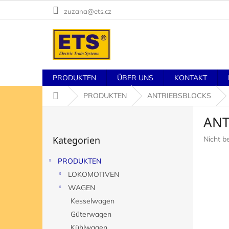
Zum
zuzana@ets.cz
Inhalt
springen
PRODUKTEN
ÜBER UNS
KONTAKT
Startseite
PRODUKTEN
ANTRIEBSBLOCKS
S
ANT
e
Kategorien
i
Kategorien
Die
Nicht b
überspringen
t
durchsch
e
Produk
PRODUKTEN
n
ist
LOKOMOTIVEN
l
0,0
von
e
WAGEN
5
i
Kesselwagen
Sternen
s
Güterwagen
t
Kühlwagen