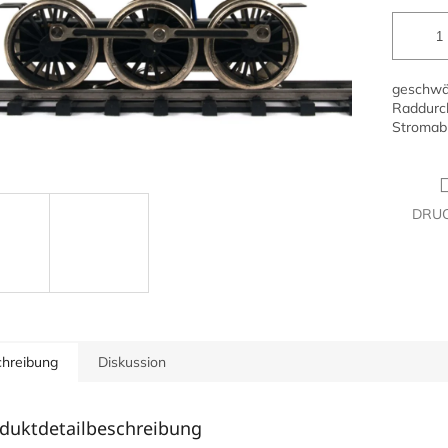
geschwär
Raddurch
Stromabn
DRU
hreibung
Diskussion
duktdetailbeschreibung