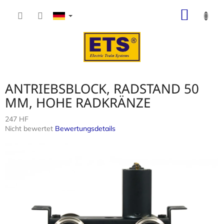
Zum
WARE
Inhalt
springen
ANTRIEBSBLOCK, RADSTAND 50
MM, HOHE RADKRÄNZE
247 HF
Die
Nicht bewertet
Bewertungsdetails
durchschnittliche
Produktbewertung
ist
0,0
von
5
Sternen.