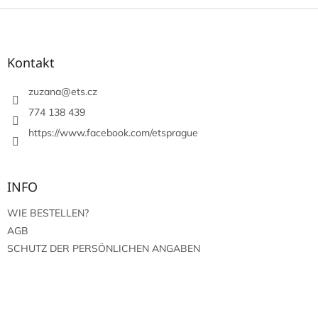
F
u
ß
z
Kontakt
e
i
zuzana
@
ets.cz
l
774 138 439
e
https://www.facebook.com/etsprague
INFO
WIE BESTELLEN?
AGB
SCHUTZ DER PERSÖNLICHEN ANGABEN