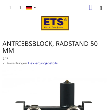
Zum
WARE
Inhalt
springen
ANTRIEBSBLOCK, RADSTAND 50
MM
247
Die
2 Bewertungen
Bewertungsdetails
durchschnittliche
Produktbewertung
ist
5,0
von
5
Sternen.