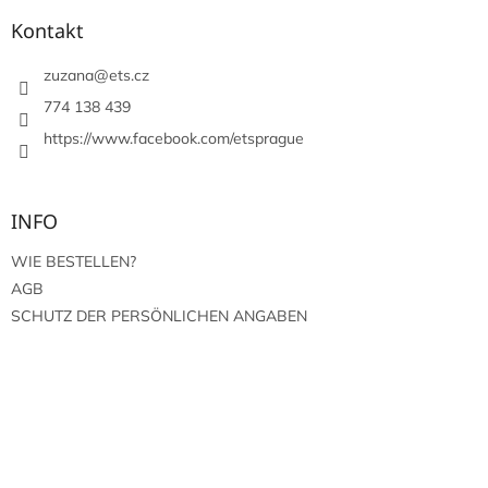
ß
z
Kontakt
e
i
zuzana
@
ets.cz
l
774 138 439
e
https://www.facebook.com/etsprague
INFO
WIE BESTELLEN?
AGB
SCHUTZ DER PERSÖNLICHEN ANGABEN