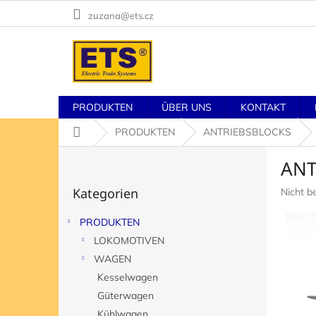
Zum
zuzana@ets.cz
Inhalt
springen
PRODUKTEN
ÜBER UNS
KONTAKT
Startseite
PRODUKTEN
ANTRIEBSBLOCKS
S
ANT
e
Kategorien
i
Kategorien
Die
Nicht b
überspringen
t
durchsch
e
Produk
PRODUKTEN
n
ist
LOKOMOTIVEN
l
0,0
von
e
WAGEN
5
i
Kesselwagen
Sternen
s
Güterwagen
t
Kühlwagen