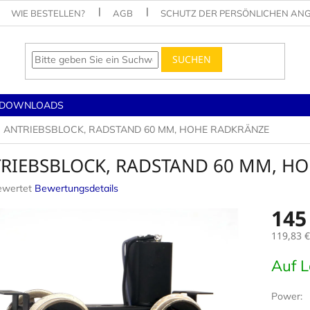
WIE BESTELLEN?
AGB
SCHUTZ DER PERSÖNLICHEN AN
SUCHEN
DOWNLOADS
ANTRIEBSBLOCK, RADSTAND 60 MM, HOHE RADKRÄNZE
RIEBSBLOCK, RADSTAND 60 MM, H
ewertet
Bewertungsdetails
nittliche
145
tbewertung
119,83 €
Verkaufs
Auf 
.
Power: