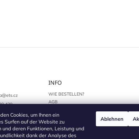
INFO
WIE BESTELLEN?
a
@
ets.cz
AGB
38 439
SCHUTZ DER
://www.facebook.c
den Cookies, um Ihnen ein
PERSÖNLICHEN ANGABEN
Ablehnen
Ak
sprague
s Surfen auf der Website zu
 und deren Funktionen, Leistung und
undlichkeit dank der Analyse des