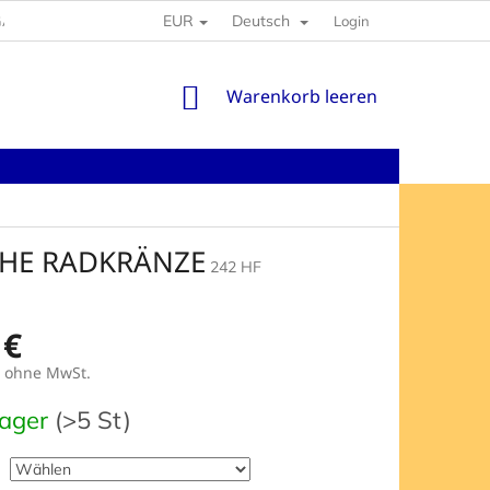
EUR
Deutsch
GABEN
Login
WARENKORB
Warenkorb leeren
OHE RADKRÄNZE
242 HF
 €
ohne MwSt.
preis:
Lager
(>5 St)