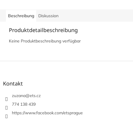
Beschreibung
Diskussion
Produktdetailbeschreibung
Keine Produktbeschreibung verfügbar
F
u
ß
z
Kontakt
e
i
zuzana
@
ets.cz
l
774 138 439
e
https://www.facebook.com/etsprague