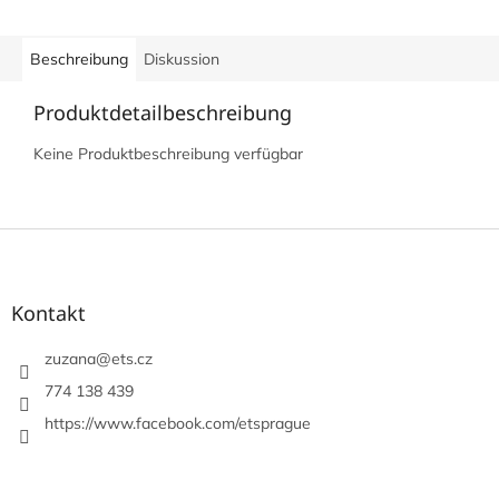
Beschreibung
Diskussion
Produktdetailbeschreibung
Keine Produktbeschreibung verfügbar
F
u
ß
z
Kontakt
e
i
zuzana
@
ets.cz
l
774 138 439
e
https://www.facebook.com/etsprague