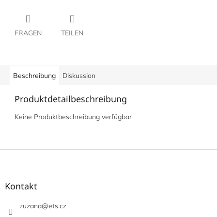
FRAGEN
TEILEN
Beschreibung
Diskussion
Produktdetailbeschreibung
Keine Produktbeschreibung verfügbar
F
u
ß
z
Kontakt
e
i
zuzana
@
ets.cz