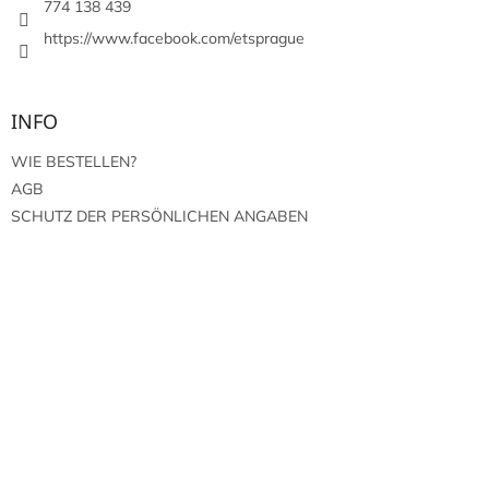
l
774 138 439
e
https://www.facebook.com/etsprague
INFO
WIE BESTELLEN?
AGB
SCHUTZ DER PERSÖNLICHEN ANGABEN