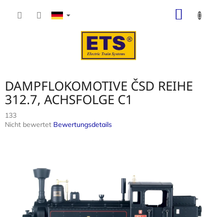
Zum
WARE
Inhalt
springen
DAMPFLOKOMOTIVE ČSD REIHE
312.7, ACHSFOLGE C1
133
Die
Nicht bewertet
Bewertungsdetails
durchschnittliche
Produktbewertung
ist
0,0
von
5
Sternen.