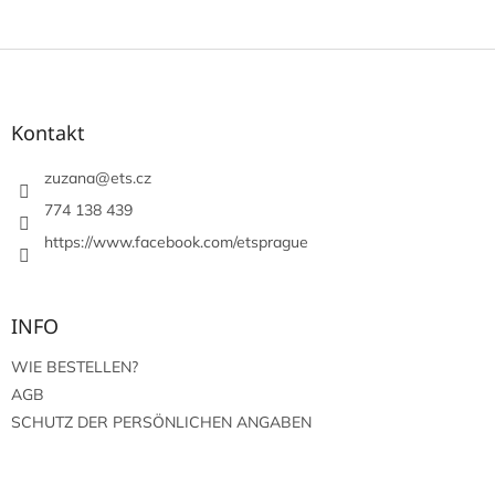
F
u
ß
z
Kontakt
e
i
zuzana
@
ets.cz
l
774 138 439
e
https://www.facebook.com/etsprague
INFO
WIE BESTELLEN?
AGB
SCHUTZ DER PERSÖNLICHEN ANGABEN