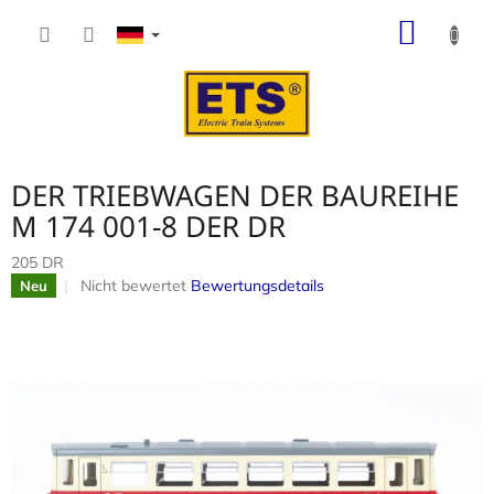
Zum
WARE
Inhalt
springen
DER TRIEBWAGEN DER BAUREIHE
M 174 001-8 DER DR
205 DR
Die
Nicht bewertet
Bewertungsdetails
Neu
durchschnittliche
Produktbewertung
ist
0,0
von
5
Sternen.