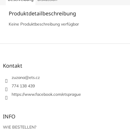
Produktdetailbeschreibung
Keine Produktbeschreibung verfügbar
F
u
ß
z
Kontakt
e
i
zuzana
@
ets.cz
l
774 138 439
e
https://www.facebook.com/etsprague
INFO
WIE BESTELLEN?