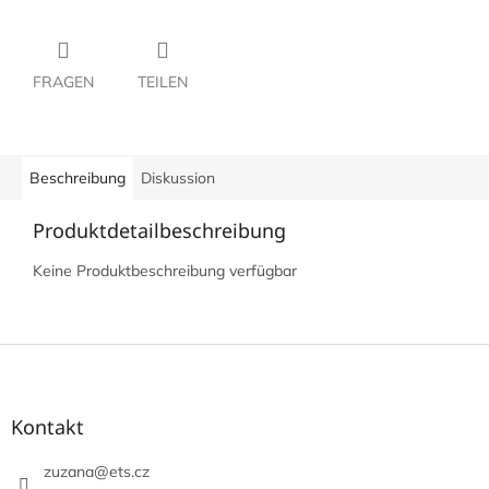
FRAGEN
TEILEN
Beschreibung
Diskussion
Produktdetailbeschreibung
Keine Produktbeschreibung verfügbar
F
u
ß
z
Kontakt
e
i
zuzana
@
ets.cz