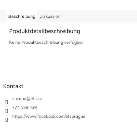
Beschreibung
Diskussion
Produktdetailbeschreibung
Keine Produktbeschreibung verfügbar
F
u
ß
z
Kontakt
e
i
zuzana
@
ets.cz
l
774 138 439
e
https://www.facebook.com/etsprague