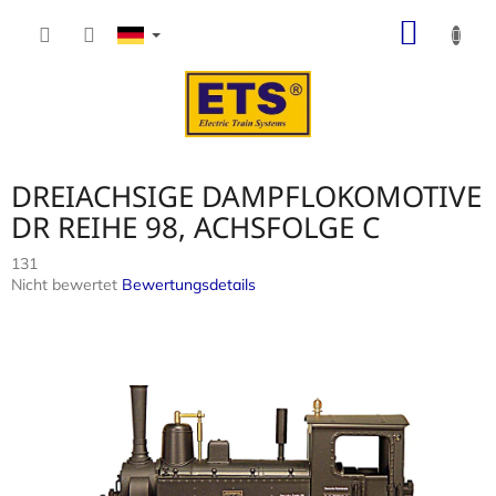
Zum
WARE
Inhalt
springen
DREIACHSIGE DAMPFLOKOMOTIVE
DR REIHE 98, ACHSFOLGE C
131
Die
Nicht bewertet
Bewertungsdetails
durchschnittliche
Produktbewertung
ist
0,0
von
5
Sternen.