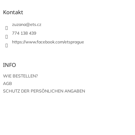
ß
z
Kontakt
e
i
zuzana
@
ets.cz
l
774 138 439
e
https://www.facebook.com/etsprague
INFO
WIE BESTELLEN?
AGB
SCHUTZ DER PERSÖNLICHEN ANGABEN