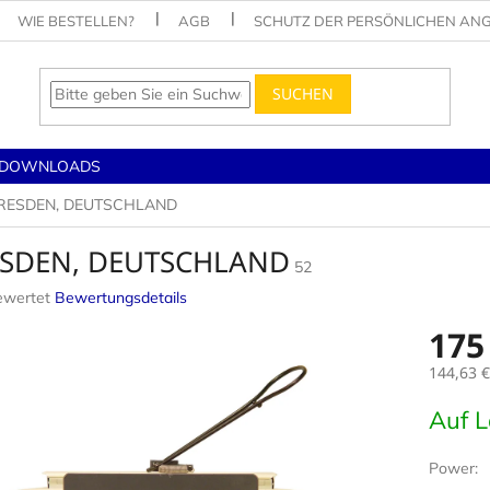
WIE BESTELLEN?
AGB
SCHUTZ DER PERSÖNLICHEN AN
SUCHEN
DOWNLOADS
RESDEN, DEUTSCHLAND
SDEN, DEUTSCHLAND
52
ewertet
Bewertungsdetails
nittliche
175
tbewertung
144,63 €
Verkaufs
Auf 
.
Power: