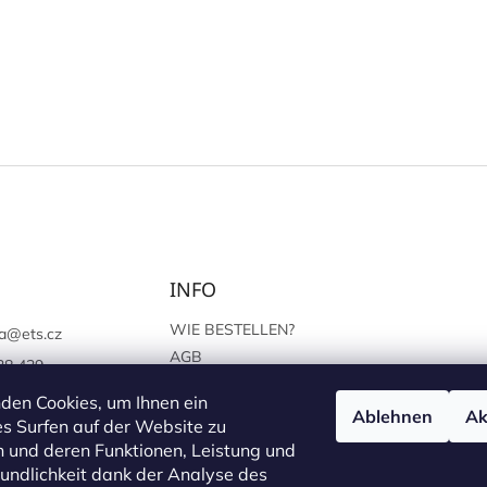
INFO
WIE BESTELLEN?
a
@
ets.cz
AGB
38 439
SCHUTZ DER
://www.facebook.c
den Cookies, um Ihnen ein
PERSÖNLICHEN ANGABEN
Ablehnen
Ak
sprague
s Surfen auf der Website zu
 und deren Funktionen, Leistung und
undlichkeit dank der Analyse des