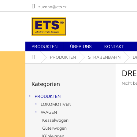
Zum
zuzana@ets.cz
Inhalt
springen
PRODUKTEN
ÜBER UNS
KONTAKT
Startseite
PRODUKTEN
STRAßENBAHN
D
S
DRE
e
Kategorien
i
Kategorien
Die
Nicht b
überspringen
t
durchsch
e
Produk
PRODUKTEN
n
ist
LOKOMOTIVEN
l
0,0
von
e
WAGEN
5
i
Kesselwagen
Sternen
s
Güterwagen
t
Kühlwagen