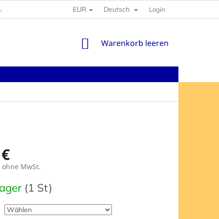
EUR
Deutsch
GABEN
Login
WARENKORB
Warenkorb leeren
 €
ohne MwSt.
preis:
Lager
(1 St)