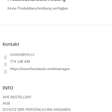
Keine Produktbeschreibung verfügbar
F
u
ß
z
Kontakt
e
i
zuzana
@
ets.cz
l
774 138 439
e
https://www.facebook.com/etsprague
INFO
WIE BESTELLEN?
AGB
SCHUTZ DER PERSÖNLICHEN ANGABEN