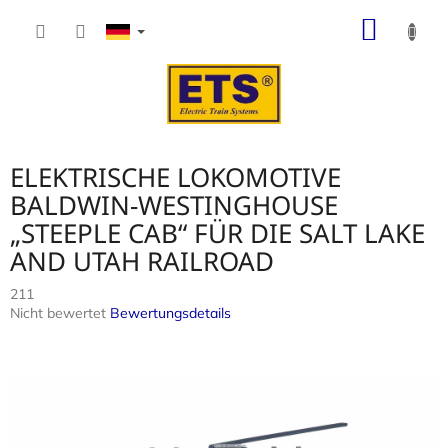
Zum
WARE
Inhalt
springen
ELEKTRISCHE LOKOMOTIVE
BALDWIN-WESTINGHOUSE
„STEEPLE CAB“ FÜR DIE SALT LAKE
AND UTAH RAILROAD
211
Die
Nicht bewertet
Bewertungsdetails
durchschnittliche
Produktbewertung
ist
0,0
von
5
Sternen.