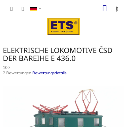
Zum
WARE
Inhalt
springen
ELEKTRISCHE LOKOMOTIVE ČSD
DER BAREIHE E 436.0
100
Die
2 Bewertungen
Bewertungsdetails
durchschnittliche
Produktbewertung
ist
5,0
von
5
Sternen.