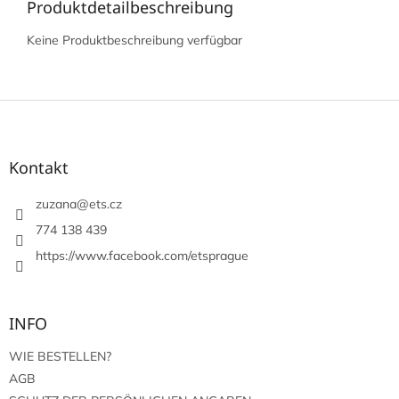
Produktdetailbeschreibung
Keine Produktbeschreibung verfügbar
F
u
ß
z
Kontakt
e
i
zuzana
@
ets.cz
l
774 138 439
e
https://www.facebook.com/etsprague
INFO
WIE BESTELLEN?
AGB