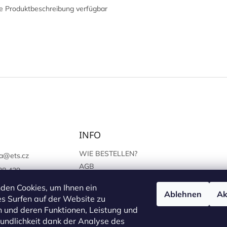
e Produktbeschreibung verfügbar
INFO
WIE BESTELLEN?
a
@
ets.cz
AGB
38 439
SCHUTZ DER
://www.facebook.c
den Cookies, um Ihnen ein
PERSÖNLICHEN ANGABEN
Ablehnen
Ak
sprague
s Surfen auf der Website zu
 und deren Funktionen, Leistung und
undlichkeit dank der Analyse des