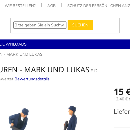
WIE BESTELLEN?
AGB
SCHUTZ DER PERSÖNLICHEN AN
SUCHEN
DOWNLOADS
N - MARK UND LUKAS
UREN - MARK UND LUKAS
F12
ewertet
Bewertungsdetails
nittliche
15 
tbewertung
12,40 €
Verkaufs
Liefe
.