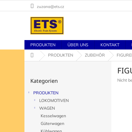
Zum
zuzana@ets.cz
Inhalt
springen
PRODUKTEN
ÜBER UNS
KONTAKT
Startseite
PRODUKTEN
ZUBEHÖR
FIGURE
S
FIG
e
Kategorien
i
Kategorien
Die
Nicht b
überspringen
t
durchsch
e
Produk
PRODUKTEN
n
ist
LOKOMOTIVEN
l
0,0
von
e
WAGEN
5
i
Kesselwagen
Sternen
s
Güterwagen
t
Kühlwagen