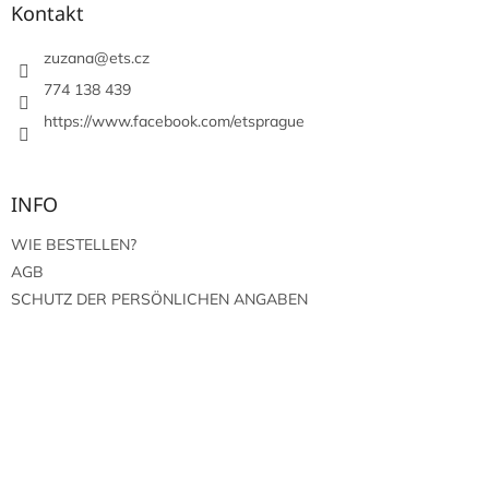
z
Kontakt
e
i
zuzana
@
ets.cz
l
774 138 439
e
https://www.facebook.com/etsprague
INFO
WIE BESTELLEN?
AGB
SCHUTZ DER PERSÖNLICHEN ANGABEN