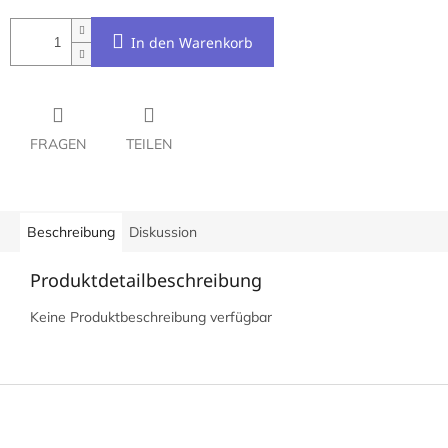
In den Warenkorb
FRAGEN
TEILEN
Beschreibung
Diskussion
Produktdetailbeschreibung
Keine Produktbeschreibung verfügbar
F
u
ß