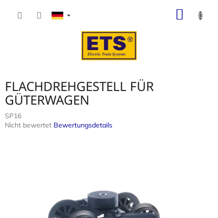
Zum
WARE
Inhalt
springen
FLACHDREHGESTELL FÜR
GÜTERWAGEN
SP16
Die
Nicht bewertet
Bewertungsdetails
durchschnittliche
Produktbewertung
ist
0,0
von
5
Sternen.