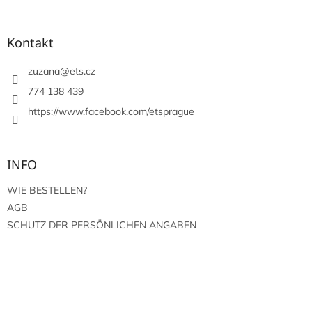
u
ß
z
Kontakt
e
i
zuzana
@
ets.cz
l
774 138 439
e
https://www.facebook.com/etsprague
INFO
WIE BESTELLEN?
AGB
SCHUTZ DER PERSÖNLICHEN ANGABEN