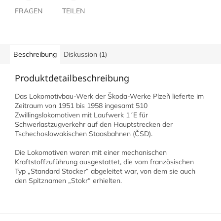
FRAGEN
TEILEN
Beschreibung
Diskussion (1)
Produktdetailbeschreibung
Das Lokomotivbau-Werk der Škoda-Werke Plzeň lieferte im
Zeitraum von 1951 bis 1958 ingesamt 510
Zwillingslokomotiven mit Laufwerk 1´E für
Schwerlastzugverkehr auf den Hauptstrecken der
Tschechoslowakischen Staasbahnen (ČSD).
Die Lokomotiven waren mit einer mechanischen
Kraftstoffzuführung ausgestattet, die vom französischen
Typ „Standard Stocker“ abgeleitet war, von dem sie auch
den Spitznamen „Stokr“ erhielten.
F