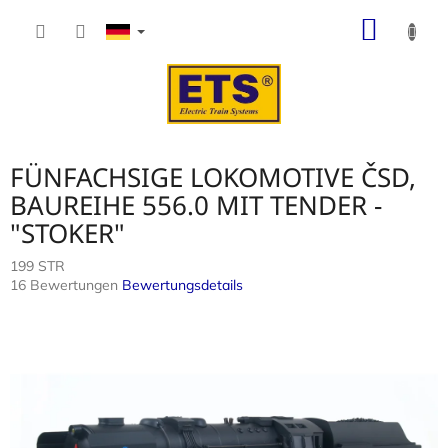
Zum
WARE
Inhalt
springen
FÜNFACHSIGE LOKOMOTIVE ČSD,
BAUREIHE 556.0 MIT TENDER -
"STOKER"
199 STR
Die
16 Bewertungen
Bewertungsdetails
durchschnittliche
Produktbewertung
ist
4,6
von
5
Sternen.