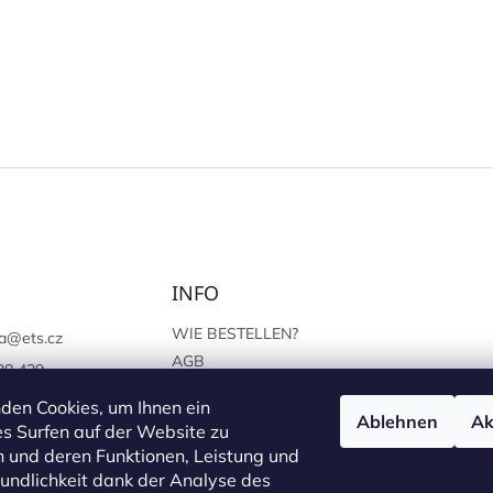
INFO
WIE BESTELLEN?
a
@
ets.cz
AGB
38 439
SCHUTZ DER
://www.facebook.c
den Cookies, um Ihnen ein
PERSÖNLICHEN ANGABEN
Ablehnen
Ak
sprague
s Surfen auf der Website zu
 und deren Funktionen, Leistung und
undlichkeit dank der Analyse des