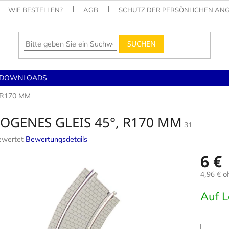
WIE BESTELLEN?
AGB
SCHUTZ DER PERSÖNLICHEN AN
SUCHEN
DOWNLOADS
 R170 MM
OGENES GLEIS 45°, R170 MM
31
ewertet
Bewertungsdetails
nittliche
6 €
tbewertung
4,96 € 
Verkaufs
Auf 
.