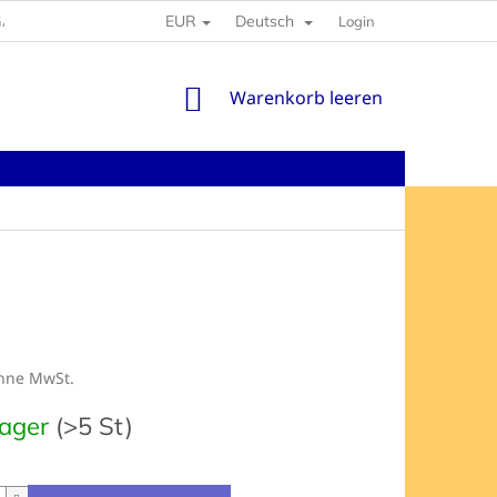
EUR
Deutsch
GABEN
Login
WARENKORB
Warenkorb leeren
ohne MwSt.
preis:
Lager
(>5 St)