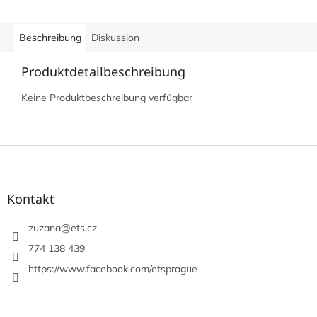
Beschreibung
Diskussion
Produktdetailbeschreibung
Keine Produktbeschreibung verfügbar
F
u
ß
z
Kontakt
e
i
zuzana
@
ets.cz
l
774 138 439
e
https://www.facebook.com/etsprague