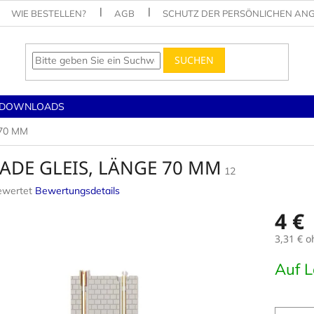
WIE BESTELLEN?
AGB
SCHUTZ DER PERSÖNLICHEN AN
SUCHEN
DOWNLOADS
70 MM
ADE GLEIS, LÄNGE 70 MM
12
ewertet
Bewertungsdetails
nittliche
4 €
tbewertung
3,31 € 
Verkaufs
Auf 
.