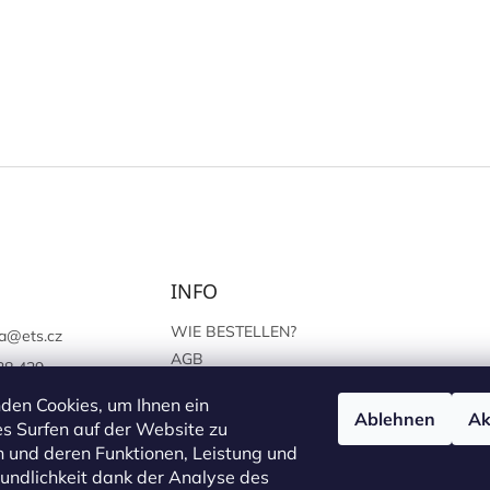
INFO
WIE BESTELLEN?
a
@
ets.cz
AGB
38 439
SCHUTZ DER
://www.facebook.c
den Cookies, um Ihnen ein
PERSÖNLICHEN ANGABEN
Ablehnen
Ak
sprague
s Surfen auf der Website zu
 und deren Funktionen, Leistung und
undlichkeit dank der Analyse des