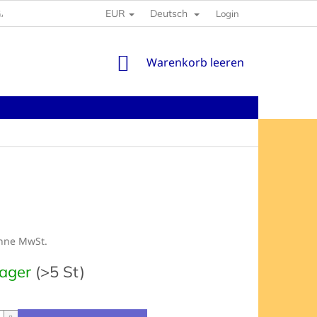
EUR
Deutsch
GABEN
Login
WARENKORB
Warenkorb leeren
ohne MwSt.
preis:
Lager
(>5 St)