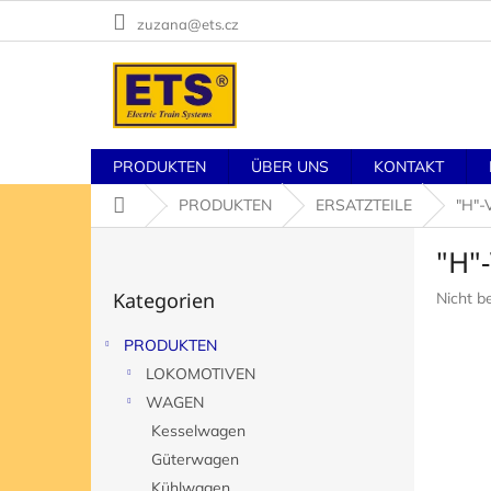
Zum
zuzana@ets.cz
Inhalt
springen
PRODUKTEN
ÜBER UNS
KONTAKT
Startseite
PRODUKTEN
ERSATZTEILE
"H"
S
"H"
e
Kategorien
i
Kategorien
Die
Nicht b
überspringen
t
durchsch
e
Produk
PRODUKTEN
n
ist
LOKOMOTIVEN
l
0,0
von
e
WAGEN
5
i
Kesselwagen
Sternen
s
Güterwagen
t
Kühlwagen