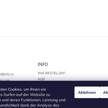
INFO
WIE BESTELLEN?
a
@
ets.cz
AGB
38 439
SCHUTZ DER
://www.facebook.c
den Cookies, um Ihnen ein
PERSÖNLICHEN ANGABEN
Ablehnen
Ak
sprague
s Surfen auf der Website zu
 und deren Funktionen, Leistung und
undlichkeit dank der Analyse des