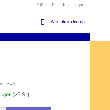
EUR
Deutsch
GABEN
Login
WARENKORB
Warenkorb leeren
ohne MwSt.
preis:
Lager
(>5 St)