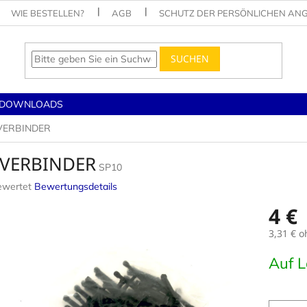
WIE BESTELLEN?
AGB
SCHUTZ DER PERSÖNLICHEN AN
SUCHEN
DOWNLOADS
-VERBINDER
-VERBINDER
SP10
ewertet
Bewertungsdetails
nittliche
4 €
tbewertung
3,31 € 
Verkaufs
Auf 
.