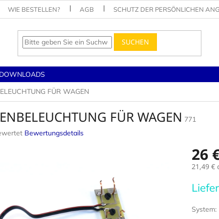
WIE BESTELLEN?
AGB
SCHUTZ DER PERSÖNLICHEN AN
SUCHEN
DOWNLOADS
BELEUCHTUNG FÜR WAGEN
ENBELEUCHTUNG FÜR WAGEN
771
ewertet
Bewertungsdetails
nittliche
26 
tbewertung
21,49 €
o
Verkaufs
Liefe
.
System: