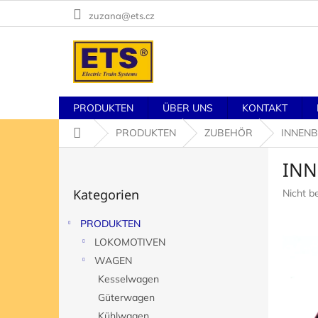
Zum
zuzana@ets.cz
Inhalt
springen
PRODUKTEN
ÜBER UNS
KONTAKT
Startseite
PRODUKTEN
ZUBEHÖR
INNEN
S
INN
e
Kategorien
i
Kategorien
Die
Nicht b
überspringen
t
durchsch
e
Produk
PRODUKTEN
n
ist
LOKOMOTIVEN
l
0,0
von
e
WAGEN
5
i
Kesselwagen
Sternen
s
Güterwagen
t
Kühlwagen