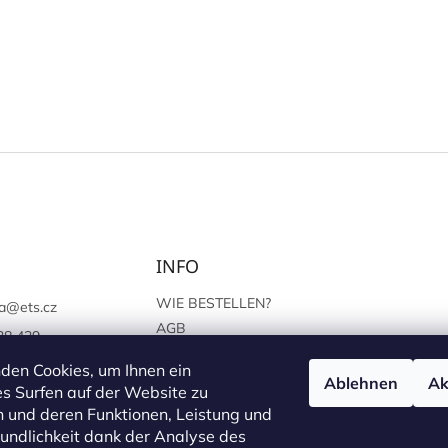
INFO
WIE BESTELLEN?
a
@
ets.cz
AGB
38 439
SCHUTZ DER
://www.facebook.c
den Cookies, um Ihnen ein
PERSÖNLICHEN ANGABEN
Ablehnen
Ak
sprague
s Surfen auf der Website zu
 und deren Funktionen, Leistung und
undlichkeit dank der Analyse des