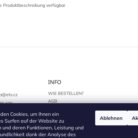
e Produktbeschreibung verfügbar
INFO
WIE BESTELLEN?
a
@
ets.cz
AGB
38 439
SCHUTZ DER
://www.facebook.c
den Cookies, um Ihnen ein
PERSÖNLICHEN ANGABEN
Ablehnen
Ak
sprague
s Surfen auf der Website zu
 und deren Funktionen, Leistung und
undlichkeit dank der Analyse des