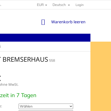
EUR
Deutsch
GABEN
Login
WARENKORB
Warenkorb leeren
S
IT BREMSERHAUS
558
€
hne MwSt.
preis:
rzeit in 7 Tagen
z: