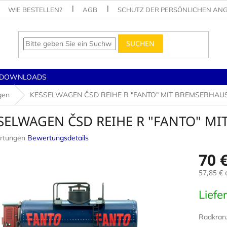
WIE BESTELLEN?
AGB
SCHUTZ DER PERSÖNLICHEN AN
SUCHEN
DOWNLOADS
gen
KESSELWAGEN ČSD REIHE R "FANTO" MIT BREMSERHAU
SELWAGEN ČSD REIHE R "FANTO" M
rtungen
Bewertungsdetails
nittliche
70 
tbewertung
57,85 €
o
Verkaufs
Liefe
.
Radkran