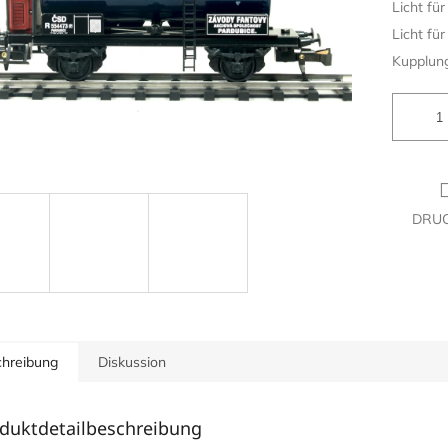
Licht für
Licht für
Kupplung
DRU
hreibung
Diskussion
duktdetailbeschreibung