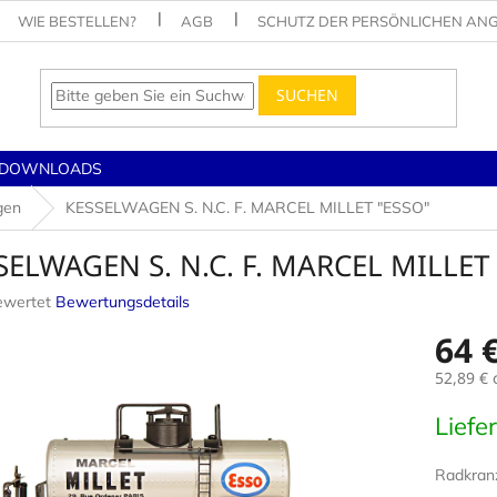
WIE BESTELLEN?
AGB
SCHUTZ DER PERSÖNLICHEN AN
SUCHEN
DOWNLOADS
gen
KESSELWAGEN S. N.C. F. MARCEL MILLET "ESSO"
SELWAGEN S. N.C. F. MARCEL MILLET
ewertet
Bewertungsdetails
nittliche
64 
tbewertung
52,89 €
o
Verkaufs
Liefe
.
Radkran