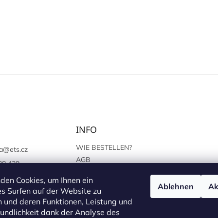
INFO
WIE BESTELLEN?
a
@
ets.cz
AGB
38 439
SCHUTZ DER
://www.facebook.c
den Cookies, um Ihnen ein
PERSÖNLICHEN ANGABEN
Ablehnen
Ak
sprague
s Surfen auf der Website zu
 und deren Funktionen, Leistung und
undlichkeit dank der Analyse des