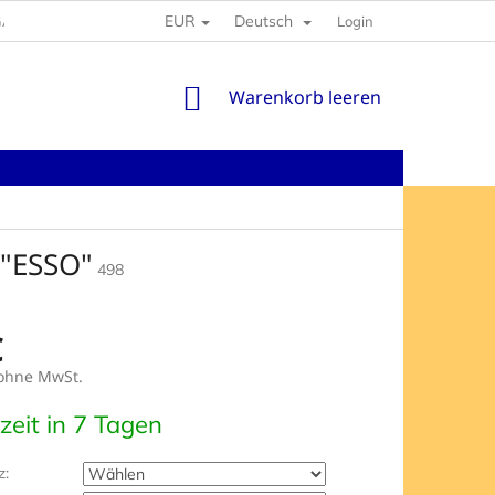
EUR
Deutsch
GABEN
Login
WARENKORB
Warenkorb leeren
 "ESSO"
498
€
hne MwSt.
preis:
rzeit in 7 Tagen
z: