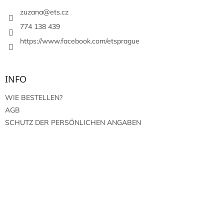
e
i
zuzana
@
ets.cz
l
774 138 439
e
https://www.facebook.com/etsprague
INFO
WIE BESTELLEN?
AGB
SCHUTZ DER PERSÖNLICHEN ANGABEN