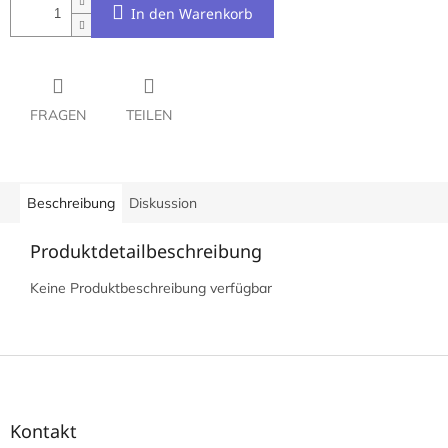
In den Warenkorb
FRAGEN
TEILEN
Beschreibung
Diskussion
Produktdetailbeschreibung
Keine Produktbeschreibung verfügbar
F
u
ß
z
Kontakt