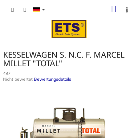
Zum
WARE
Inhalt
springen
KESSELWAGEN S. N.C. F. MARCEL
MILLET "TOTAL"
497
Die
Nicht bewertet
Bewertungsdetails
durchschnittliche
Produktbewertung
ist
0,0
von
5
Sternen.