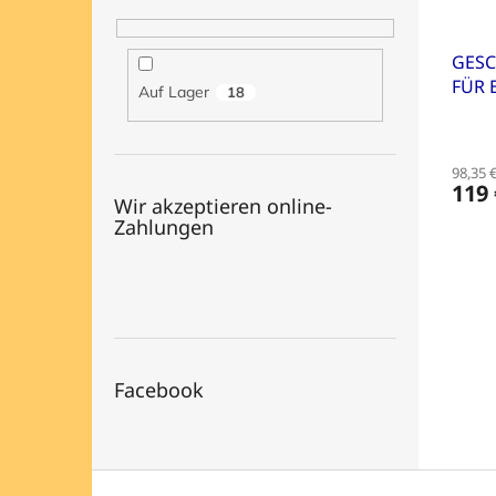
GES
FÜR 
Auf Lager
18
AUS
98,35 
119 
Wir akzeptieren online-
Zahlungen
Facebook
F