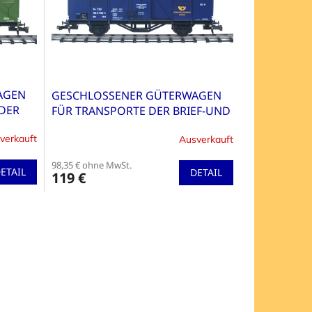
AGEN
GESCHLOSSENER GÜTERWAGEN
 DER
FÜR TRANSPORTE DER BRIEF-UND
UNG DB
PAKETPOST IN DER
verkauft
Ausverkauft
TSCHECHOSLOWAKEI,
AUSFÜHRUNG ČSD
98,35 € ohne MwSt.
ETAIL
DETAIL
119 €