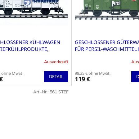
CHLOSSENER KÜHLWAGEN
GESCHLOSSENER GÜTERW
TIEFKÜHLPRODUKTE,
FÜR PERSIL-WASCHMITTEL
FÜHRUNG ČSD
FIRMA HENKEL, AUSFÜHR
Ausverkauft
Aus
€ ohne MwSt.
98,35 € ohne MwSt.
DETAIL
D
€
119 €
Art.-Nr.:
561 STEF