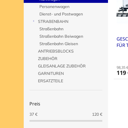
e
o
e
Personenwagen
d
r
e
t
Dienst- und Postwagen
r
i
STRAßENBAHN
P
e
Straßenbahn
r
r
Straßenbahn Beiwagen
GES
o
u
Straßenbahn Gleisen
FÜR 
d
n
AUS
u
ANTRIEBSBLOCKS
g
k
ZUBEHÖR
t
GLEISANLAGE ZUBEHÖR
98,35 
e
119 
GARNITUREN
ERSATZTEILE
Preis
37
€
120
€