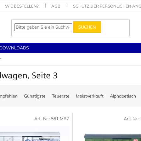
WIE BESTELLEN?
AGB
SCHUTZ DER PERSÖNLICHEN AN
SUCHEN
DOWNLOADS
n
lwagen
, Seite 3
mpfehlen
Günstigste
Teuerste
Meistverkauft
Alphabetisch
Art.-Nr.:
561 MRZ
Art.-Nr.: