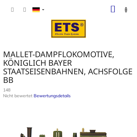
Zum
WARE
Inhalt
springen
MALLET-DAMPFLOKOMOTIVE,
KÖNIGLICH BAYER
STAATSEISENBAHNEN, ACHSFOLGE
BB
148
Die
Nicht bewertet
Bewertungsdetails
durchschnittliche
Produktbewertung
ist
0,0
von
5
Sternen.