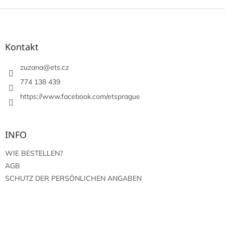
F
u
ß
z
Kontakt
e
i
zuzana
@
ets.cz
l
774 138 439
e
https://www.facebook.com/etsprague
INFO
WIE BESTELLEN?
AGB
SCHUTZ DER PERSÖNLICHEN ANGABEN