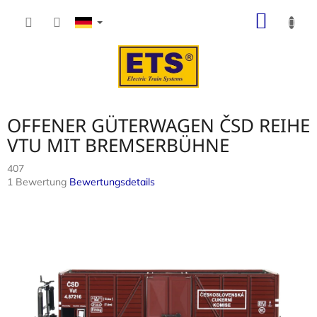
Zum
WARE
Inhalt
springen
OFFENER GÜTERWAGEN ČSD REIHE
VTU MIT BREMSERBÜHNE
407
Die
1 Bewertung
Bewertungsdetails
durchschnittliche
Produktbewertung
ist
5,0
von
5
Sternen.