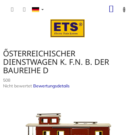
Zum
WARE
Inhalt
springen
ŐSTERREICHISCHER
DIENSTWAGEN K. F.N. B. DER
BAUREIHE D
508
Die
Nicht bewertet
Bewertungsdetails
durchschnittliche
Produktbewertung
ist
0,0
von
5
Sternen.