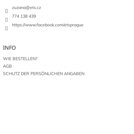
e
i
zuzana
@
ets.cz
l
774 138 439
e
https://www.facebook.com/etsprague
INFO
WIE BESTELLEN?
AGB
SCHUTZ DER PERSÖNLICHEN ANGABEN