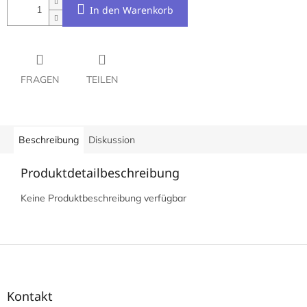
In den Warenkorb
FRAGEN
TEILEN
Beschreibung
Diskussion
Produktdetailbeschreibung
Keine Produktbeschreibung verfügbar
F
u
ß
z
Kontakt