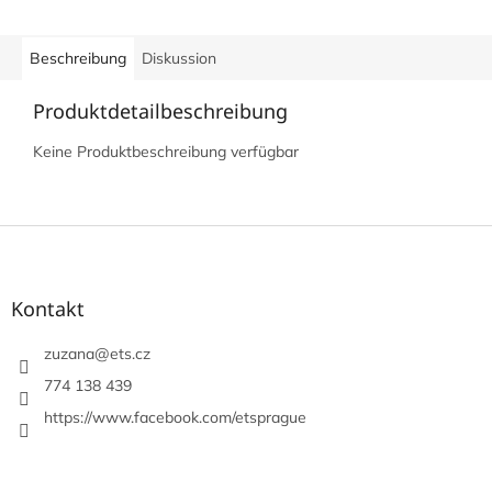
Beschreibung
Diskussion
Produktdetailbeschreibung
Keine Produktbeschreibung verfügbar
F
u
ß
z
Kontakt
e
i
zuzana
@
ets.cz
l
774 138 439
e
https://www.facebook.com/etsprague