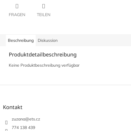
FRAGEN
TEILEN
Beschreibung
Diskussion
Produktdetailbeschreibung
Keine Produktbeschreibung verfügbar
F
u
ß
z
Kontakt
e
i
zuzana
@
ets.cz
l
774 138 439