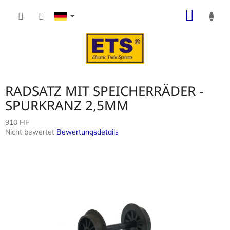
Zum
WARE
Inhalt
springen
RADSATZ MIT SPEICHERRÄDER -
SPURKRANZ 2,5MM
910 HF
Die
Nicht bewertet
Bewertungsdetails
durchschnittliche
Produktbewertung
ist
0,0
von
5
Sternen.