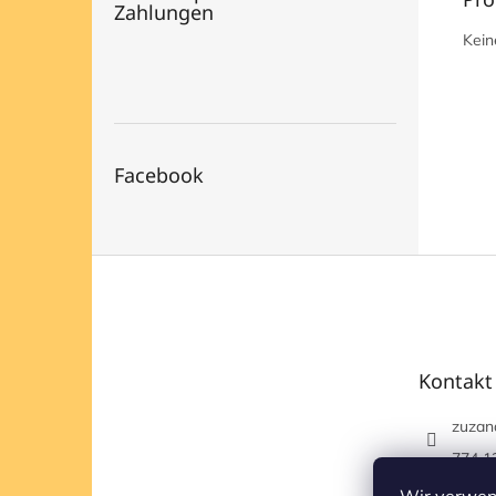
Zahlungen
Kein
Facebook
F
u
ß
z
e
Kontakt
i
l
zuzan
e
774 1
https