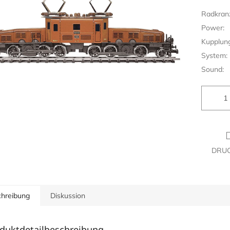
.
Radkran
Power:
Kupplung
System:
Sound:
DRU
hreibung
Diskussion
duktdetailbeschreibung