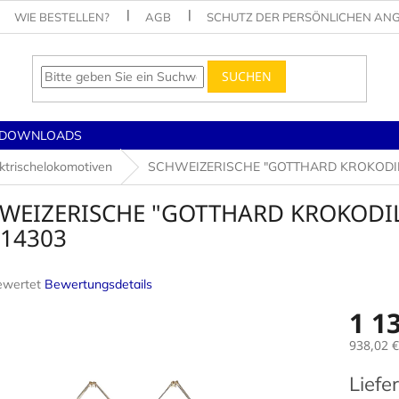
WIE BESTELLEN?
AGB
SCHUTZ DER PERSÖNLICHEN AN
SUCHEN
DOWNLOADS
ktrischelokomotiven
SCHWEIZERISCHE "GOTTHARD KROKODIL" L
WEIZERISCHE "GOTTHARD KROKODIL" 
 14303
ewertet
Bewertungsdetails
nittliche
1 1
tbewertung
938,02 €
Verkaufs
Liefe