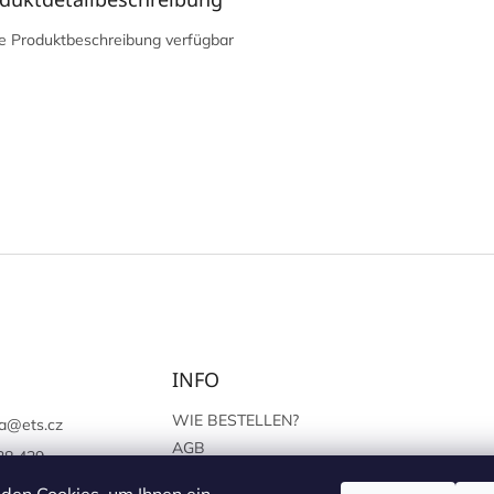
e Produktbeschreibung verfügbar
INFO
WIE BESTELLEN?
a
@
ets.cz
AGB
38 439
SCHUTZ DER
://www.facebook.c