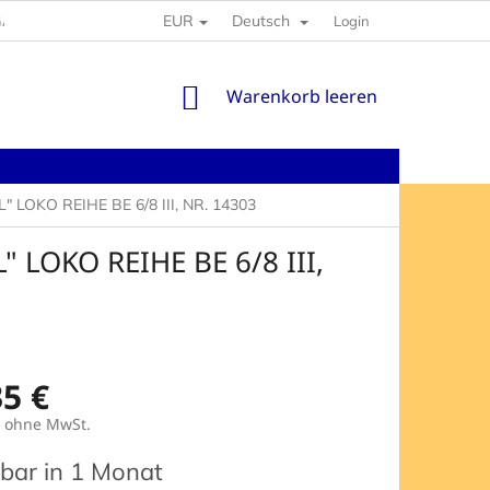
EUR
Deutsch
GABEN
Login
WARENKORB
Warenkorb leeren
OKO REIHE BE 6/8 III, NR. 14303
LOKO REIHE BE 6/8 III,
35 €
ohne MwSt.
preis:
rbar in 1 Monat