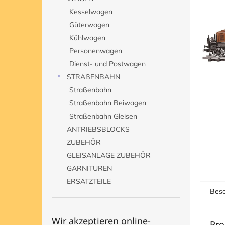
Sternen
e
Kesselwagen
Güterwagen
Kühlwagen
Personenwagen
Dienst- und Postwagen
STRAßENBAHN
Straßenbahn
Straßenbahn Beiwagen
Straßenbahn Gleisen
ANTRIEBSBLOCKS
ZUBEHÖR
GLEISANLAGE ZUBEHÖR
GARNITUREN
ERSATZTEILE
Besc
Wir akzeptieren online-
Pro