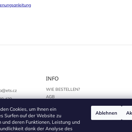
enungsanleitung
INFO
WIE BESTELLEN?
a
@
ets.cz
AGB
38 439
SCHUTZ DER
://www.facebook.c
den Cookies, um Ihnen ein
PERSÖNLICHEN ANGABEN
Ablehnen
Ak
sprague
s Surfen auf der Website zu
 und deren Funktionen, Leistung und
undlichkeit dank der Analyse des