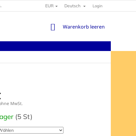
EUR
Deutsch
GABEN
Login
WARENKORB
Warenkorb leeren
€
hne MwSt.
preis:
Lager
(5 St)