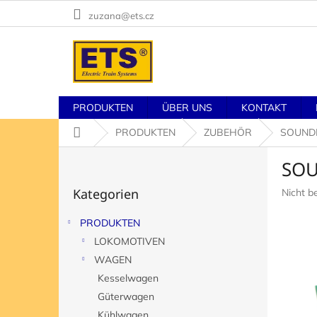
Zum
zuzana@ets.cz
Inhalt
springen
PRODUKTEN
ÜBER UNS
KONTAKT
Startseite
PRODUKTEN
ZUBEHÖR
SOUND
S
SO
e
Kategorien
i
Kategorien
Die
Nicht b
überspringen
t
durchsch
e
Produk
PRODUKTEN
n
ist
LOKOMOTIVEN
l
0,0
von
e
WAGEN
5
i
Kesselwagen
Sternen
s
Güterwagen
t
Kühlwagen