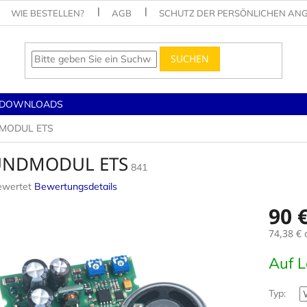
WIE BESTELLEN?
AGB
SCHUTZ DER PERSÖNLICHEN AN
SUCHEN
DOWNLOADS
MODUL ETS
UNDMODUL ETS
841
ewertet
Bewertungsdetails
nittliche
90 
tbewertung
74,38 €
o
Verkaufs
Auf 
.
Typ: