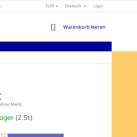
EUR
Deutsch
GABEN
Login
WARENKORB
Warenkorb leeren
€
 ohne MwSt.
preis:
Lager
(2 St)