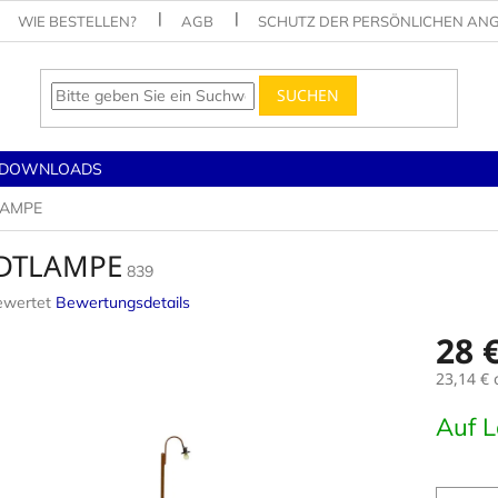
WIE BESTELLEN?
AGB
SCHUTZ DER PERSÖNLICHEN AN
SUCHEN
DOWNLOADS
LAMPE
DTLAMPE
839
ewertet
Bewertungsdetails
nittliche
28 
tbewertung
23,14 €
Verkaufs
Auf 
.