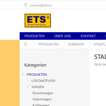
Zum
zuzana@ets.cz
Inhalt
springen
PRODUKTEN
ÜBER UNS
KONTAKT
Startseite
PRODUKTEN
ZUBEHÖR
STADT
S
STA
e
Kategorien
i
Kategorien
Die
Nicht b
überspringen
t
durchsch
e
Produk
PRODUKTEN
n
ist
LOKOMOTIVEN
l
0,0
von
e
WAGEN
5
i
Kesselwagen
Sternen
s
Güterwagen
t
Kühlwagen