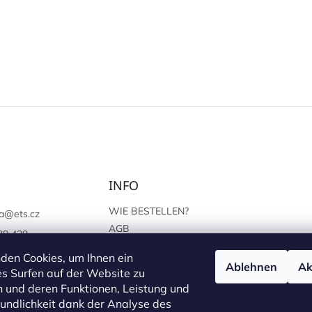
INFO
WIE BESTELLEN?
a
@
ets.cz
AGB
38 439
SCHUTZ DER
://www.facebook.c
den Cookies, um Ihnen ein
PERSÖNLICHEN ANGABEN
Ablehnen
Ak
sprague
s Surfen auf der Website zu
 und deren Funktionen, Leistung und
undlichkeit dank der Analyse des