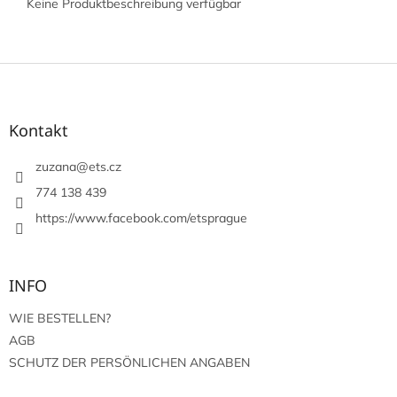
Keine Produktbeschreibung verfügbar
F
u
ß
z
Kontakt
e
i
zuzana
@
ets.cz
l
774 138 439
e
https://www.facebook.com/etsprague
INFO
WIE BESTELLEN?
AGB
SCHUTZ DER PERSÖNLICHEN ANGABEN