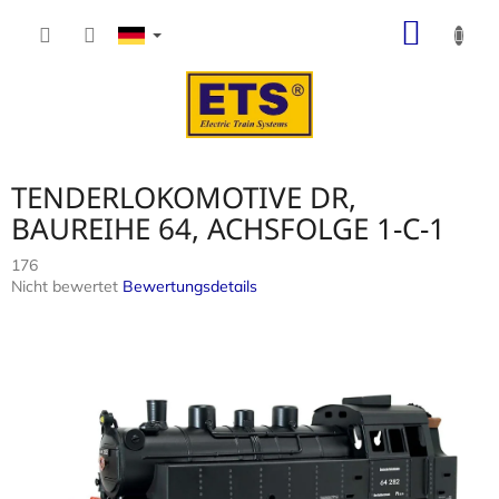
Zum
WARE
Inhalt
springen
TENDERLOKOMOTIVE DR,
BAUREIHE 64, ACHSFOLGE 1-C-1
176
Die
Nicht bewertet
Bewertungsdetails
durchschnittliche
Produktbewertung
ist
0,0
von
5
Sternen.