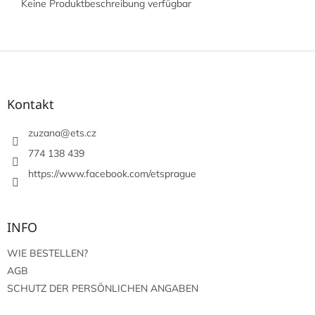
Keine Produktbeschreibung verfügbar
F
u
ß
z
Kontakt
e
i
zuzana
@
ets.cz
l
774 138 439
e
https://www.facebook.com/etsprague
INFO
WIE BESTELLEN?
AGB
SCHUTZ DER PERSÖNLICHEN ANGABEN