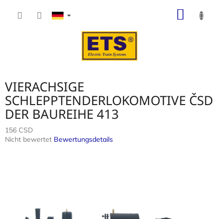
Zum
WARE
Inhalt
springen
VIERACHSIGE
SCHLEPPTENDERLOKOMOTIVE ČSD
DER BAUREIHE 413
156 CSD
Die
Nicht bewertet
Bewertungsdetails
durchschnittliche
Produktbewertung
ist
0,0
von
5
Sternen.