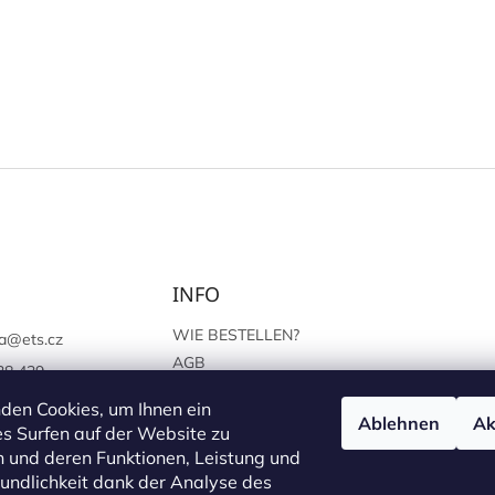
INFO
WIE BESTELLEN?
a
@
ets.cz
AGB
38 439
SCHUTZ DER
://www.facebook.c
den Cookies, um Ihnen ein
PERSÖNLICHEN ANGABEN
Ablehnen
Ak
sprague
s Surfen auf der Website zu
 und deren Funktionen, Leistung und
undlichkeit dank der Analyse des