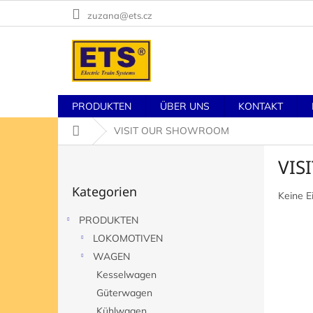
Zum
zuzana@ets.cz
Inhalt
springen
PRODUKTEN
ÜBER UNS
KONTAKT
Startseite
VISIT OUR SHOWROOM
S
VIS
e
Kategorien
i
Kategorien
überspringen
t
Keine E
e
PRODUKTEN
n
LOKOMOTIVEN
l
e
WAGEN
i
Kesselwagen
s
Güterwagen
t
Kühlwagen