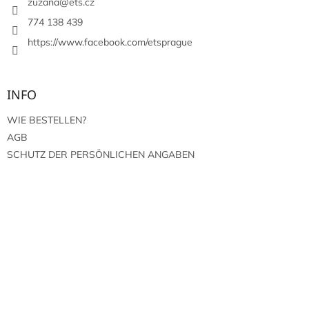
i
zuzana
@
ets.cz
l
774 138 439
e
https://www.facebook.com/etsprague
INFO
WIE BESTELLEN?
AGB
SCHUTZ DER PERSÖNLICHEN ANGABEN