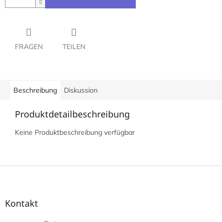
FRAGEN
TEILEN
Beschreibung
Diskussion
Produktdetailbeschreibung
Keine Produktbeschreibung verfügbar
F
u
ß
z
Kontakt
e