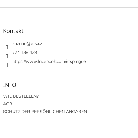
F
u
ß
z
Kontakt
e
i
zuzana
@
ets.cz
l
774 138 439
e
https://www.facebook.com/etsprague
INFO
WIE BESTELLEN?
AGB
SCHUTZ DER PERSÖNLICHEN ANGABEN