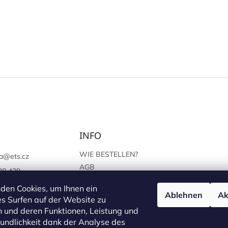
INFO
WIE BESTELLEN?
a
@
ets.cz
AGB
38 439
SCHUTZ DER
://www.facebook.c
den Cookies, um Ihnen ein
PERSÖNLICHEN ANGABEN
Ablehnen
Ak
sprague
s Surfen auf der Website zu
 und deren Funktionen, Leistung und
undlichkeit dank der Analyse des