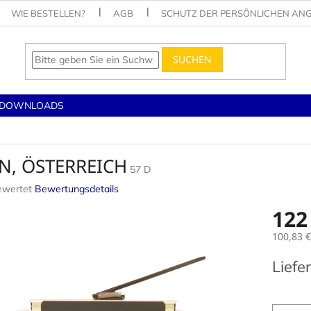
WIE BESTELLEN?
AGB
SCHUTZ DER PERSÖNLICHEN AN
SUCHEN
DOWNLOADS
N, ÖSTERREICH
57 D
ewertet
Bewertungsdetails
nittliche
122
tbewertung
100,83 
Verkaufs
Liefe
.