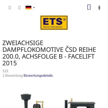
Zum
WARE
Inhalt
springen
ZWEIACHSIGE
DAMPFLOKOMOTIVE ČSD REIHE
200.0, ACHSFOLGE B - FACELIFT
2015
122
Die
1 Bewertung
Bewertungsdetails
durchschnittliche
Produktbewertung
ist
5,0
von
5
Sternen.