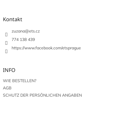
u
ß
z
Kontakt
e
i
zuzana
@
ets.cz
l
774 138 439
e
https://www.facebook.com/etsprague
INFO
WIE BESTELLEN?
AGB
SCHUTZ DER PERSÖNLICHEN ANGABEN