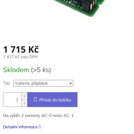
1 715 Kč
1 417 Kč
bez DPH
Měrná
Skladem
(>5 ks)
cena:
Typ:
Přidat do košíku
Na výběr 2 varianty AC-0 nebo AC-1
Detailní informace