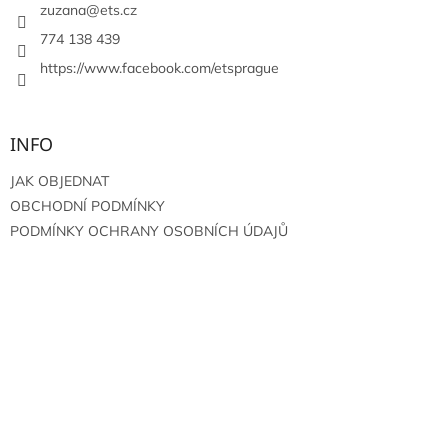
í
zuzana
@
ets.cz
774 138 439
https://www.facebook.com/etsprague
INFO
JAK OBJEDNAT
OBCHODNÍ PODMÍNKY
PODMÍNKY OCHRANY OSOBNÍCH ÚDAJŮ