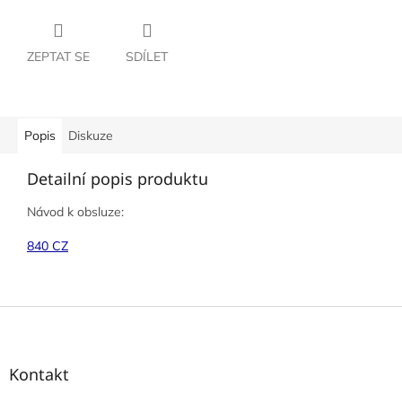
ZEPTAT SE
SDÍLET
Popis
Diskuze
Detailní popis produktu
Návod k obsluze:
840 CZ
Z
á
p
a
Kontakt
t