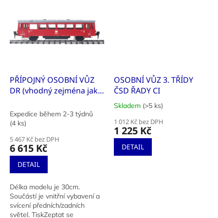
PŘÍPOJNÝ OSOBNÍ VŮZ
OSOBNÍ VŮZ 3. TŘÍDY
DR (vhodný zejména jako
ČSD ŘADY CI
přívěsný vůz k M 174 001-
Skladem
(>5 ks)
Průměrné
8 DR)
Expedice během 2-3 týdnů
hodnocení
1 012 Kč bez DPH
(4 ks)
produktu
1 225 Kč
je
5 467 Kč bez DPH
5,0
6 615 Kč
DETAIL
z
5
DETAIL
hvězdiček.
Délka modelu je 30cm.
Součástí je vnitřní vybavení a
svícení předních/zadních
světel. TiskZeptat se