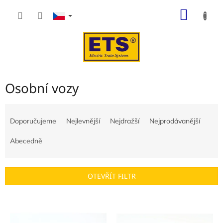
Přejít
NÁKUP
na
obsah
KOŠÍK
Osobní vozy
Ř
a
Doporučujeme
Nejlevnější
Nejdražší
Nejprodávanější
z
e
Abecedně
n
í
p
OTEVŘÍT FILTR
r
o
V
d
ý
u
p