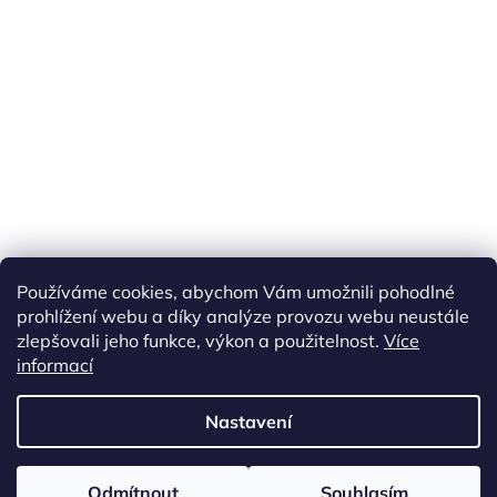
Používáme cookies, abychom Vám umožnili pohodlné
prohlížení webu a díky analýze provozu webu neustále
zlepšovali jeho funkce, výkon a použitelnost.
Více
informací
Vytvořil Shoptet
Nastavení
Copyright 2026
ETS Trains
. Všechna práva vyhrazena.
Upravit
Odmítnout
Souhlasím
nastavení cookies