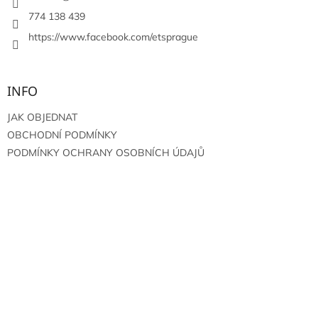
k
y
774 138 439
v
https://www.facebook.com/etsprague
ý
p
i
s
INFO
u
JAK OBJEDNAT
OBCHODNÍ PODMÍNKY
PODMÍNKY OCHRANY OSOBNÍCH ÚDAJŮ