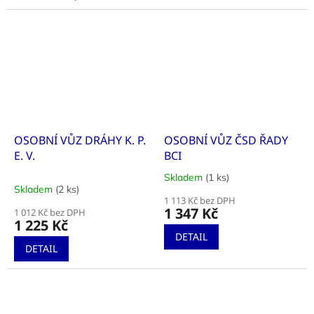
OSOBNÍ VŮZ DRÁHY K. P.
OSOBNÍ VŮZ ČSD ŘADY
E. V.
BCI
Skladem
(1 ks)
Průměrné
Skladem
(2 ks)
hodnocení
1 113 Kč bez DPH
produktu
1 347 Kč
1 012 Kč bez DPH
je
1 225 Kč
5,0
DETAIL
z
DETAIL
5
hvězdiček.