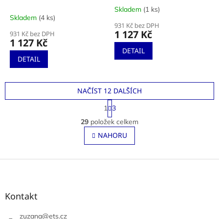
Skladem
(1 ks)
Průměrné
Skladem
(4 ks)
hodnocení
931 Kč bez DPH
produktu
1 127 Kč
931 Kč bez DPH
je
1 127 Kč
4,0
DETAIL
z
DETAIL
5
hvězdiček.
NAČÍST 12 DALŠÍCH
S
1
3
t
O
r
29
položek celkem
v
á
l
NAHORU
n
á
k
o
d
v
Z
a
á
c
á
n
í
p
í
p
a
Kontakt
r
t
v
í
zuzana
@
ets.cz