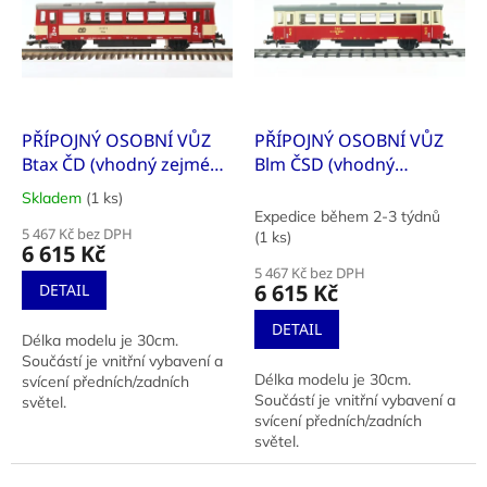
k
i
t
s
ů
p
r
o
d
PŘÍPOJNÝ OSOBNÍ VŮZ
PŘÍPOJNÝ OSOBNÍ VŮZ
u
Btax ČD (vhodný zejména
Blm ČSD (vhodný
k
jako přívěsný vůz k řadě
zejména jako přívěsný
Skladem
(1 ks)
Průměrné
t
810 ČD)
vůz k M 152.0 ČSD)
Expedice během 2-3 týdnů
hodnocení
ů
5 467 Kč bez DPH
(1 ks)
produktu
6 615 Kč
je
5 467 Kč bez DPH
5,0
6 615 Kč
DETAIL
z
5
DETAIL
Délka modelu je 30cm.
hvězdiček.
Součástí je vnitřní vybavení a
Délka modelu je 30cm.
svícení předních/zadních
Součástí je vnitřní vybavení a
světel.
svícení předních/zadních
světel.