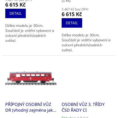
ů
(1 ks)
produktu
6 615 Kč
je
5 467 Kč bez DPH
5,0
6 615 Kč
DETAIL
z
5
DETAIL
Délka modelu je 30cm.
hvězdiček.
Součástí je vnitřní vybavení a
Délka modelu je 30cm.
svícení předních/zadních
Součástí je vnitřní vybavení a
světel.
svícení předních/zadních
světel.
PŘÍPOJNÝ OSOBNÍ VŮZ
OSOBNÍ VŮZ 3. TŘÍDY
DR (vhodný zejména jako
ČSD ŘADY CI
přívěsný vůz k M 174 001-