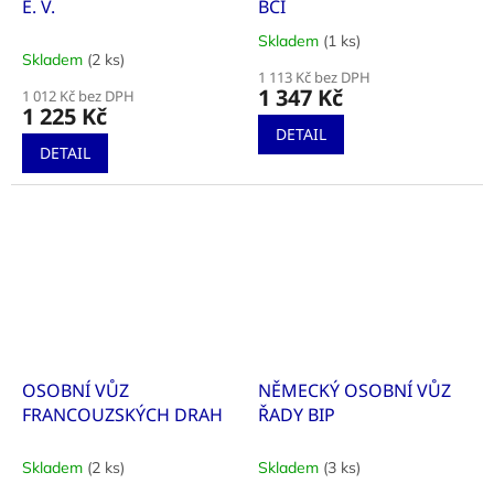
E. V.
BCI
Skladem
(1 ks)
Průměrné
Skladem
(2 ks)
hodnocení
1 113 Kč bez DPH
produktu
1 347 Kč
1 012 Kč bez DPH
je
1 225 Kč
5,0
DETAIL
z
DETAIL
5
hvězdiček.
OSOBNÍ VŮZ
NĚMECKÝ OSOBNÍ VŮZ
FRANCOUZSKÝCH DRAH
ŘADY BIP
Skladem
(2 ks)
Skladem
(3 ks)