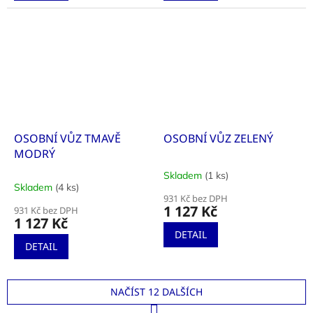
OSOBNÍ VŮZ TMAVĚ
OSOBNÍ VŮZ ZELENÝ
MODRÝ
Skladem
(1 ks)
Průměrné
Skladem
(4 ks)
hodnocení
931 Kč bez DPH
produktu
1 127 Kč
931 Kč bez DPH
je
1 127 Kč
4,0
DETAIL
z
DETAIL
5
hvězdiček.
NAČÍST 12 DALŠÍCH
S