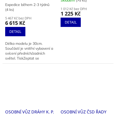
Skladem
(>5 ks)
Průměrné
8 DR)
Expedice během 2-3 týdnů
hodnocení
1 012 Kč bez DPH
(4 ks)
produktu
1 225 Kč
je
5 467 Kč bez DPH
5,0
6 615 Kč
DETAIL
z
5
DETAIL
hvězdiček.
Délka modelu je 30cm.
Součástí je vnitřní vybavení a
svícení předních/zadních
světel. TiskZeptat se
OSOBNÍ VŮZ DRÁHY K. P.
OSOBNÍ VŮZ ČSD ŘADY