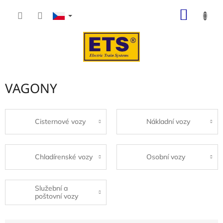
Přejít
NÁKUP
na
obsah
KOŠÍK
VAGONY
Cisternové vozy
Nákladní vozy
Chladírenské vozy
Osobní vozy
Služební a
poštovní vozy