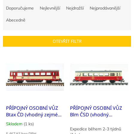
Ř
a
Doporučujeme
Nejlevnější
Nejdražší
Nejprodávanější
z
e
Abecedně
n
í
p
OTEVŘÍT FILTR
r
o
V
d
ý
u
p
k
i
t
s
ů
p
r
o
d
PŘÍPOJNÝ OSOBNÍ VŮZ
PŘÍPOJNÝ OSOBNÍ VŮZ
u
Btax ČD (vhodný zejména
Blm ČSD (vhodný
k
jako přívěsný vůz k řadě
zejména jako přívěsný
Skladem
(1 ks)
Průměrné
t
810 ČD)
vůz k M 152.0 ČSD)
Expedice během 2-3 týdnů
hodnocení
5 467 Kč bez DPH