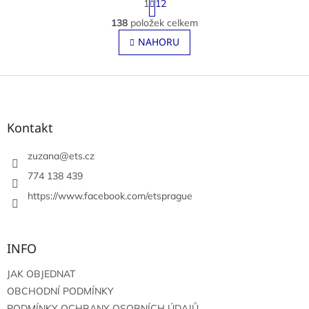
1
12
t
O
r
138
položek celkem
v
á
l
NAHORU
n
á
k
o
d
v
Z
a
á
c
á
n
í
p
í
p
a
Kontakt
r
t
v
í
zuzana
@
ets.cz
k
y
774 138 439
v
https://www.facebook.com/etsprague
ý
p
i
s
INFO
u
JAK OBJEDNAT
OBCHODNÍ PODMÍNKY
PODMÍNKY OCHRANY OSOBNÍCH ÚDAJŮ